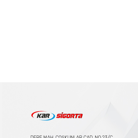
DERE MAH. COŞKUNLAR CAD. NO:23/C