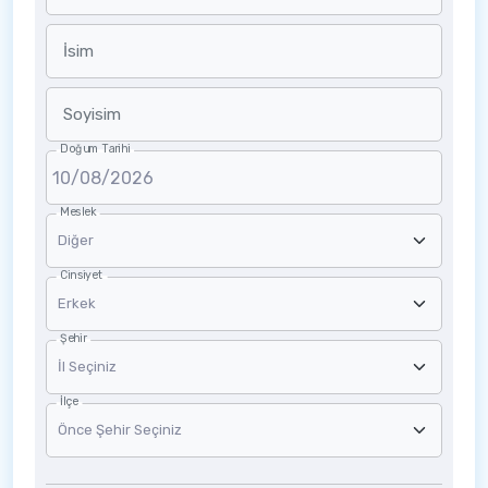
İsim
Soyisim
Doğum Tarihi
Meslek
Cinsiyet
Şehir
İlçe