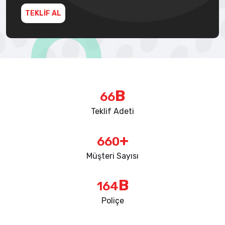
TEKLİF AL
B
91
Teklif Adeti
+
910
Müşteri Sayısı
B
226
Poliçe